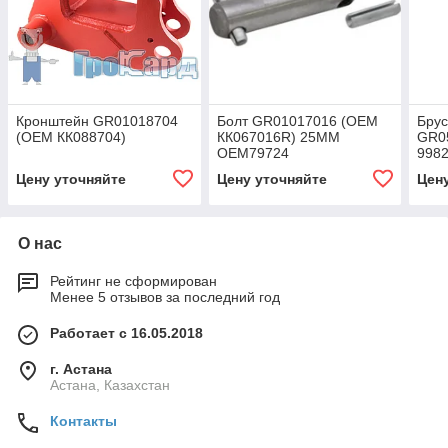
Кронштейн GR01018704
Болт GR01017016 (OEM
Брус
(OEM КК088704)
КК067016R) 25ММ
GR0
OEM79724
998
Цену уточняйте
Цену уточняйте
Цен
О нас
Рейтинг не сформирован
Менее 5 отзывов за последний год
Работает с 16.05.2018
г. Астана
Астана, Казахстан
Контакты